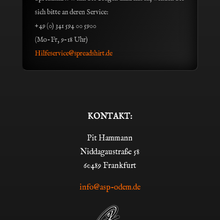
sich bitte an deren Service:
+49 (0) 341 594 00 5900
(Mo-Fr, 9-18 Uhr)
Hilfeservice@spreadshirt.de
KONTAKT:
Pit Hammann
Niddagaustraße 58
60489 Frankfurt
info@asp-odem.de